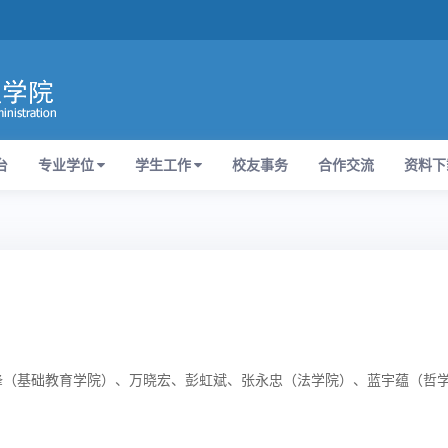
台
专业学位
学生工作
校友事务
合作交流
资料下
锋（基础教育学院）、万晓宏、彭虹斌、张永忠（法学院）、蓝宇蕴（哲