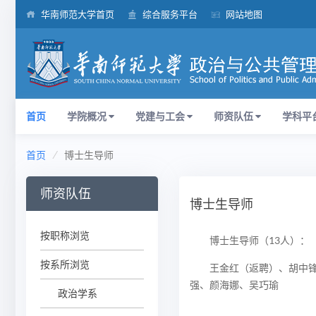
华南师范大学首页
综合服务平台
网站地图
首页
学院概况
党建与工会
师资队伍
学科平
首页
博士生导师
师资队伍
博士生导师
按职称浏览
博士生导师（13人）：
按系所浏览
王金红（返聘）、胡中
强、颜海娜、吴巧瑜
政治学系