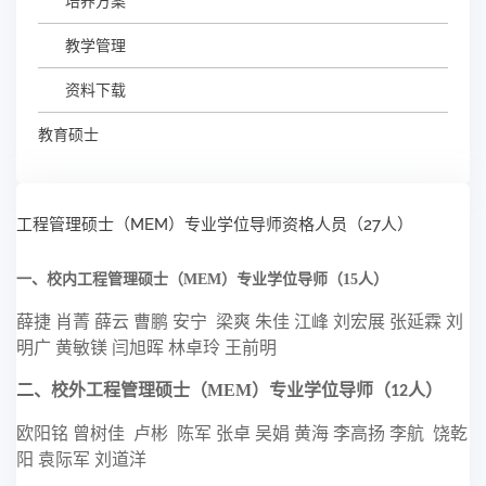
培养方案
教学管理
资料下载
教育硕士
工程管理硕士（MEM）专业学位导师资格人员（27人）
一、校内工程管理硕士（MEM）专业学位导师（
1
5
人）
薛捷
肖菁 薛云 曹鹏
安宁
梁爽
朱佳 江峰 刘宏展 张延霖 刘
明广 黄敏镁 闫旭晖 林卓玲 王前明
二、校外工程管理硕士（
MEM）专业学位导师（
人）
12
欧阳铭
曾树佳
卢彬
陈军
张卓
吴娟
黄海
李高扬
李航
饶乾
阳 袁际军 刘道洋