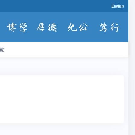
English
载